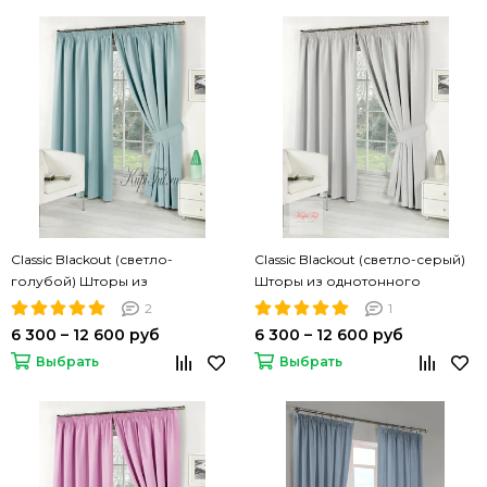
Classic Blackout (светло-
Classic Blackout (светло-серый)
голубой) Шторы из
Шторы из однотонного
однотонного матового
матового блэкаута
2
1
блэкаута
6 300 – 12 600 руб
6 300 – 12 600 руб
Выбрать
Выбрать