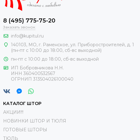
Купить шторы для кабинета в квартире можно исходя из
этих требований, однако следует помнить, что основное
8 (495) 775-75-20
правило создания рабочего пространства — это
Заказать звонок
сдержанность, кроме того занавеси должны
info@kupitul.ru
поддерживать общую стилистику помещения.
140103, МО, г. Раменское, ул. Приборостроителей, д. 1
(пн-пт с 10:00 до 18:00, сб-вс выходной)
Цвет и фактура материалов
пн-пт с 10:00 до 18:00, сб-вс выходной
При выборе текстильных портьер важно учесть
ИП Бобровникова Н.Н.
расположение помещения. Купить шторы в кабинет,
ИНН 360400532567
ОГРНИП 313504026100040
находящийся на солнечной стороне лучше темного
оттенка; для окон, смотрящих на север, больше подойдут
светлые и легкие драпировки. Тип ткани подбирают в
зависимости от стиля и размеров помещения:
КАТАЛОГ ШТОР
АКЦИИ!!!
Бархат с мягкой ворсистой поверхностью подходит
для просторных кабинетов. Он придает
НОВИНКИ ШТОР И ТЮЛЯ
респектабельность, создает уют и приглушает звуки.
ГОТОВЫЕ ШТОРЫ
Велюр, выполненный из вискозы и полиэстера, имеет
ТЮЛЬ