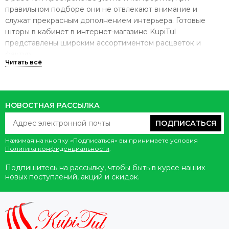
правильном подборе они не отвлекают внимание и
служат прекрасным дополнением интерьера. Готовые
шторы в кабинет в интернет-магазине KupiTul
представлены широким ассортиментом расцветок и
фактур.
Особенности выбора
Кабинет может быть расположен не только
НОВОСТНАЯ РАССЫЛКА
непосредственно на месте работы, многие устраивают
его в квартире. Невзирая на его месторасположение,
ПОДПИСАТЬСЯ
портьеры должны придавать эстетику и законченность
Нажимая на кнопку «Подписаться» вы принимаете условия
интерьерному решению, а также выполнять ряд других, не
Политика конфиденциальности
.
менее важных функций:
Подпишитесь на рассылку, чтобы быть в курсе наших
защищать от выгорания документы на рабочем столе;
новых поступлений, акций и скидок.
обеспечивать рабочую обстановку;
создавать затемнение при демонстрации
презентаций;
корректировать пространство.