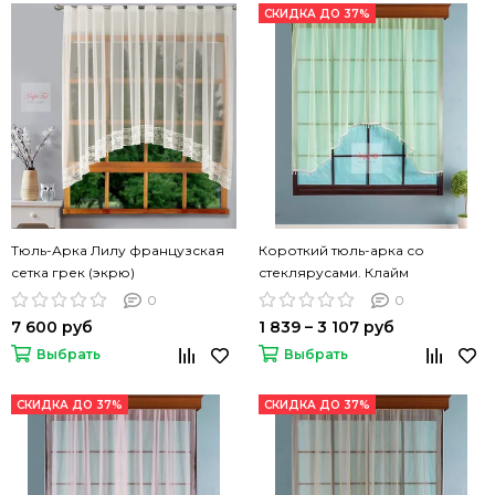
СКИДКА ДО 37%
Тюль-Арка Лилу французская
Короткий тюль-арка со
сетка грек (экрю)
стеклярусами. Клайм
(салатовый)
0
0
7 600 руб
1 839 – 3 107 руб
Выбрать
Выбрать
СКИДКА ДО 37%
СКИДКА ДО 37%