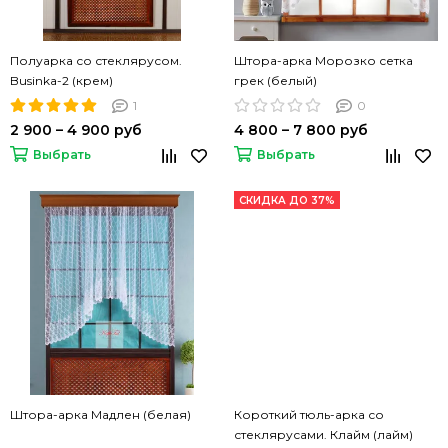
Полуарка со стеклярусом.
Штора-арка Морозко сетка
Businka-2 (крем)
грек (белый)
1
0
2 900 – 4 900 руб
4 800 – 7 800 руб
Выбрать
Выбрать
СКИДКА ДО 37%
Штора-арка Мадлен (белая)
Короткий тюль-арка со
стеклярусами. Клайм (лайм)