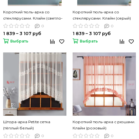
Короткий тюль-арка со
Короткий тюль-арка со
стеклярусами. Клайм (светло-
стеклярусами. Клайм (серый)
коричневый)
0
0
1 839 – 3 107 руб
1 839 – 3 107 руб
Выбрать
Выбрать
Штора-арка Petite сетка
Короткий тюль-арка с рюшами.
(тёплый белый)
Клайм (розовый)
0
0