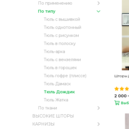
По применению
По типу
Тюль с вышивкой
Тюль однотонный
Тюль с рисунком
Тюль в полоску
Тюль-арка
Тюль с вензелями
Тюль в горошек
Тюль гофре (плиссе)
Шторы 
Тюль Дамаск
Тюль Дождик
2 000 
Тюль Жатка
Выб
По ткани
ВЫСОКИЕ ШТОРЫ
КАРНИЗЫ