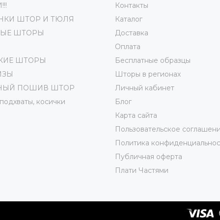
!!
Контакты
НКИ ШТОР И ТЮЛЯ
Каталог
ВЫЕ ШТОРЫ
Доставка
Оплата
КИЕ ШТОРЫ
Бесплатные образцы
ИЗЫ
Шторы в регионах
НЫЙ ПОШИВ ШТОР
Личный кабинет
 подхваты, косички
Блог
Карта сайта
Пользовательское соглашен
Политика конфиденциальнос
Публичная оферта
Плати Частями