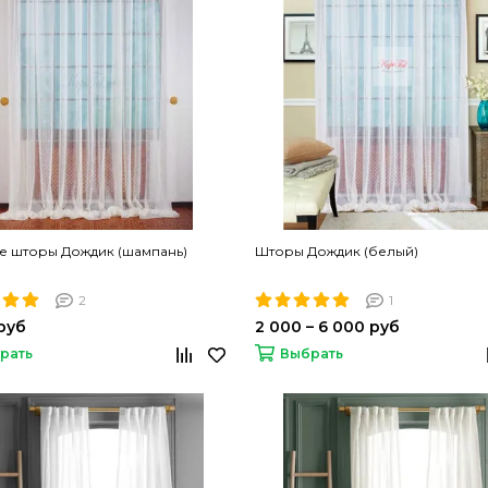
е шторы Дождик (шампань)
Шторы Дождик (белый)
2
1
руб
2 000 – 6 000 руб
рать
Выбрать