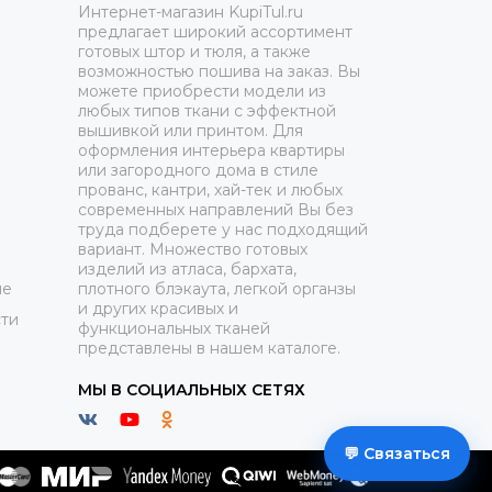
Интернет-магазин KupiTul.ru
предлагает широкий ассортимент
готовых штор и тюля, а также
возможностью пошива на заказ. Вы
можете приобрести модели из
любых типов ткани с эффектной
вышивкой или принтом. Для
оформления интерьера квартиры
или загородного дома в стиле
прованс, кантри, хай-тек и любых
современных направлений Вы без
труда подберете у нас подходящий
вариант. Множество готовых
изделий из атласа, бархата,
ие
плотного блэкаута, легкой органзы
и других красивых и
ти
функциональных тканей
представлены в нашем каталоге.
МЫ В СОЦИАЛЬНЫХ СЕТЯХ
💬 Связаться