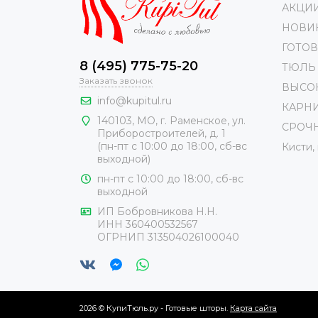
АКЦИИ!
НОВИ
ГОТО
8 (495) 775-75-20
ТЮЛЬ
Заказать звонок
ВЫСО
info@kupitul.ru
КАРН
140103, МО, г. Раменское, ул.
СРОЧ
Приборостроителей, д. 1
(пн-пт с 10:00 до 18:00, сб-вс
Кисти,
выходной)
пн-пт с 10:00 до 18:00, сб-вс
выходной
ИП Бобровникова Н.Н.
ИНН 360400532567
ОГРНИП 313504026100040
2026 © КупиТюль.ру - Готовые шторы.
Карта сайта