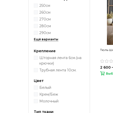
250см
260см
270см
280см
290см
Тюль Ша
Крепление
Шторная лента 6см.(на
крючки)
2 600 
Трубная лента 10см.
Выб
Цвет
Белый
Крем/Беж
Молочный
Тип ткани