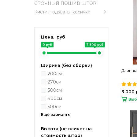
СРОЧНЫЙ ПОШИВ ШТОР
Кисти, подхваты, косички
Цена, руб
0 руб
7 800 руб
Ширина (без сборки)
Длинны
200см
270см
300см
3 000 
400см
Выб
500см
Высота (не влияет на
стоимость штор)