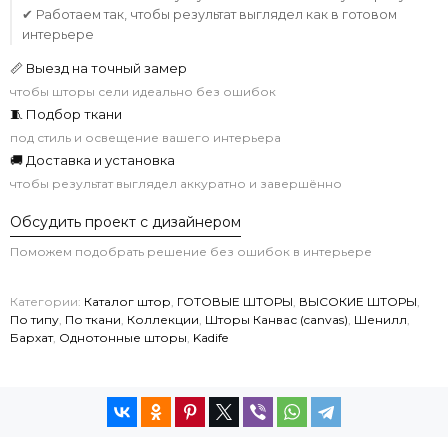
✔ Работаем так, чтобы результат выглядел как в готовом
интерьере
📏 Выезд на точный замер
чтобы шторы сели идеально без ошибок
🧵 Подбор ткани
под стиль и освещение вашего интерьера
🚚 Доставка и установка
чтобы результат выглядел аккуратно и завершённо
Обсудить проект с дизайнером
Поможем подобрать решение без ошибок в интерьере
Категории:
Каталог штор
,
ГОТОВЫЕ ШТОРЫ
,
ВЫСОКИЕ ШТОРЫ
,
По типу
,
По ткани
,
Коллекции
,
Шторы Канвас (canvas)
,
Шенилл
,
Бархат
,
Однотонные шторы
,
Kadife