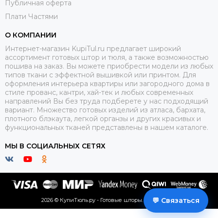
Публичная оферта
Плати Частями
О КОМПАНИИ
Интернет-магазин KupiTul.ru предлагает широкий
ассортимент готовых штор и тюля, а также возможностью
пошива на заказ. Вы можете приобрести модели из любых
типов ткани с эффектной вышивкой или принтом. Для
оформления интерьера квартиры или загородного дома в
стиле прованс, кантри, хай-тек и любых современных
направлений Вы без труда подберете у нас подходящий
вариант. Множество готовых изделий из атласа, бархата,
плотного блэкаута, легкой органзы и других красивых и
функциональных тканей представлены в нашем каталоге.
МЫ В СОЦИАЛЬНЫХ СЕТЯХ
💬 Связаться
2026 © КупиТюль.ру - Готовые шторы.
Карта сайта