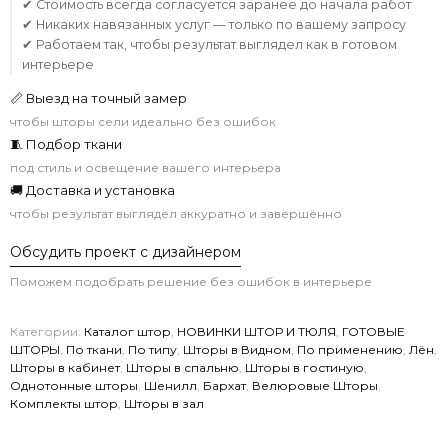
✔ Стоимость всегда согласуется заранее до начала работ
✔ Никаких навязанных услуг — только по вашему запросу
✔ Работаем так, чтобы результат выглядел как в готовом
интерьере
📏 Выезд на точный замер
чтобы шторы сели идеально без ошибок
🧵 Подбор ткани
под стиль и освещение вашего интерьера
🚚 Доставка и установка
чтобы результат выглядел аккуратно и завершённо
Обсудить проект с дизайнером
Поможем подобрать решение без ошибок в интерьере
Категории:
Каталог штор
,
НОВИНКИ ШТОР И ТЮЛЯ
,
ГОТОВЫЕ
ШТОРЫ
,
По ткани
,
По типу
,
Шторы в Видном
,
По применению
,
Лён
,
Шторы в кабинет
,
Шторы в спальню
,
Шторы в гостиную
,
Однотонные шторы
,
Шенилл
,
Бархат
,
Велюровые Шторы
,
Комплекты штор
,
Шторы в зал