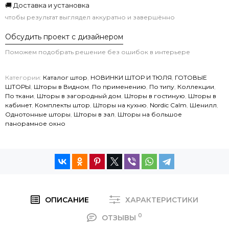
🚚 Доставка и установка
чтобы результат выглядел аккуратно и завершённо
Обсудить проект с дизайнером
Поможем подобрать решение без ошибок в интерьере
Категории:
Каталог штор
,
НОВИНКИ ШТОР И ТЮЛЯ
,
ГОТОВЫЕ
ШТОРЫ
,
Шторы в Видном
,
По применению
,
По типу
,
Коллекции
,
По ткани
,
Шторы в загородный дом
,
Шторы в гостиную
,
Шторы в
кабинет
,
Комплекты штор
,
Шторы на кухню
,
Nordic Calm
,
Шенилл
,
Однотонные шторы
,
Шторы в зал
,
Шторы на большое
панорамное окно
ОПИСАНИЕ
ХАРАКТЕРИСТИКИ
0
ОТЗЫВЫ