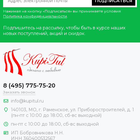
ПОДПИСАТЬСЯ
Нажимая на кнопку «Подписаться» вы принимаете условия
Политика конфиденциальности
.
Подпишитесь на рассылку, чтобы быть в курсе наших
новых поступлений, акций и скидок.
8 (495) 775-75-20
Заказать звонок
info@kupitul.ru
140103, МО, г. Раменское, ул. Приборостроителей, д. 1
(пн-пт с 10:00 до 18:00, сб-вс выходной)
пн-пт с 10:00 до 18:00, сб-вс выходной
ИП Бобровникова Н.Н.
ИНН 360400532567