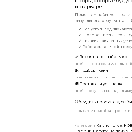
Шторы, которые будут
интерьере
Помогаем добиться правил
визуального результата —
✔ Все услуги подключаютс
✔ Стоимость всегда соглас
✔ Никаких навязанных услу
✔ Работаем так, чтобы рез
📏 Выезд на точный замер
чтобы шторы сели идеально 
🧵 Подбор ткани
под стиль и освещение вашег
🚚 Доставка и установка
чтобы результат выглядел ак
Обсудить проект с дизай
Поможем подобрать решение
Категории:
Каталог штор
,
НОВ
По ткани
,
По типу
,
По примен