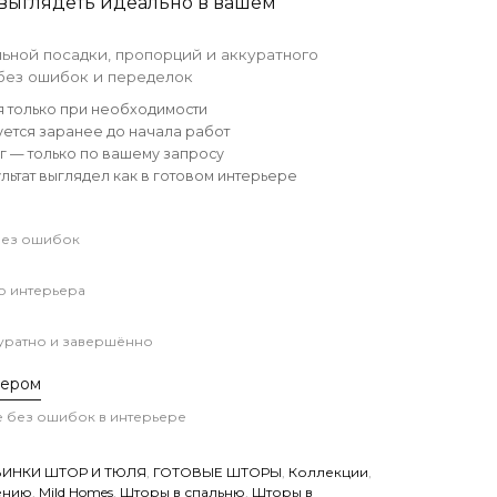
 выглядеть идеально в вашем
ьной посадки, пропорций и аккуратного
 без ошибок и переделок
я только при необходимости
уется заранее до начала работ
г — только по вашему запросу
ультат выглядел как в готовом интерьере
без ошибок
о интерьера
куратно и завершённо
нером
 без ошибок в интерьере
ИНКИ ШТОР И ТЮЛЯ
,
ГОТОВЫЕ ШТОРЫ
,
Коллекции
,
ению
,
Mild Homes
,
Шторы в спальню
,
Шторы в