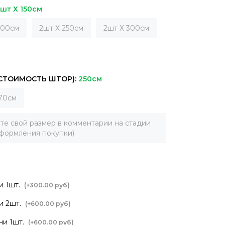
шт Х 150см
200см
2шт Х 250см
2шт Х 300см
 СТОИМОСТЬ ШТОР):
250см
70см
те свой размер в комментарии на стадии
формления покупки)
и 1шт.
(+
300.00 руб
)
и 2шт.
(+
600.00 руб
)
ни 1шт.
(+
600.00 руб
)