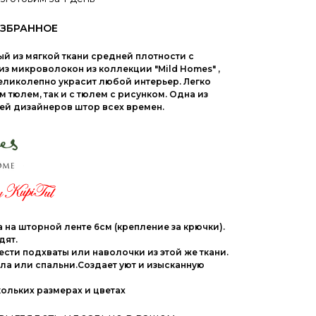
й из мягкой ткани средней плотности с
з микроволокон из коллекции "Mild Homes" ,
еликолепно украсит любой интерьер. Легко
м тюлем, так и с тюлем с рисунком. Одна из
ей дизайнеров штор всех времен.
а на шторной ленте 6см (крепление за крючки).
дят.
ти подхваты или наволочки из этой же ткани.
ла или спальни.Создает уют и изысканную
ольких размерах и цветах