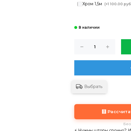
Хром 1,5м
(+
1 100.00 руб
Выбрать
🧮 Рассчит
Бес
⚡ Нужны шторы срочно? Из