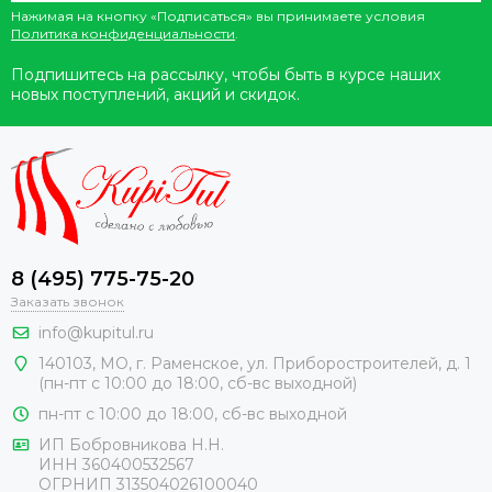
Нажимая на кнопку «Подписаться» вы принимаете условия
Политика конфиденциальности
.
Подпишитесь на рассылку, чтобы быть в курсе наших
новых поступлений, акций и скидок.
8 (495) 775-75-20
Заказать звонок
info@kupitul.ru
140103, МО, г. Раменское, ул. Приборостроителей, д. 1
(пн-пт с 10:00 до 18:00, сб-вс выходной)
пн-пт с 10:00 до 18:00, сб-вс выходной
ИП Бобровникова Н.Н.
ИНН 360400532567
ОГРНИП 313504026100040