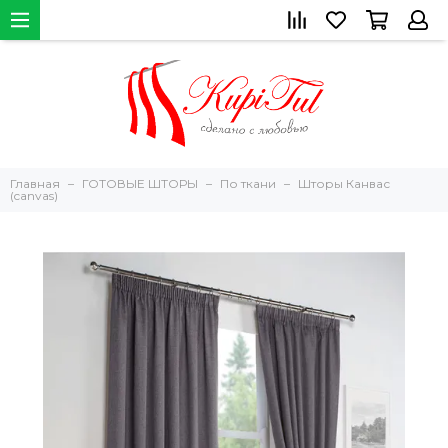
Главная
ГОТОВЫЕ ШТОРЫ
По ткани
Шторы Канвас
(canvas)