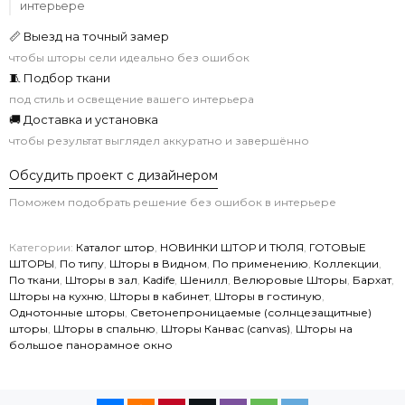
интерьере
📏 Выезд на точный замер
чтобы шторы сели идеально без ошибок
🧵 Подбор ткани
под стиль и освещение вашего интерьера
🚚 Доставка и установка
чтобы результат выглядел аккуратно и завершённо
Обсудить проект с дизайнером
Поможем подобрать решение без ошибок в интерьере
Категории:
Каталог штор
,
НОВИНКИ ШТОР И ТЮЛЯ
,
ГОТОВЫЕ
ШТОРЫ
,
По типу
,
Шторы в Видном
,
По применению
,
Коллекции
,
По ткани
,
Шторы в зал
,
Kadife
,
Шенилл
,
Велюровые Шторы
,
Бархат
,
Шторы на кухню
,
Шторы в кабинет
,
Шторы в гостиную
,
Однотонные шторы
,
Светонепроницаемые (солнцезащитные)
шторы
,
Шторы в спальню
,
Шторы Канвас (canvas)
,
Шторы на
большое панорамное окно