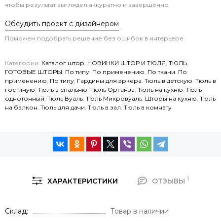
чтобы результат выглядел аккуратно и завершённо
Обсудить проект с дизайнером
Поможем подобрать решение без ошибок в интерьере
Категории:
Каталог штор
,
НОВИНКИ ШТОР И ТЮЛЯ
,
ТЮЛЬ
,
ГОТОВЫЕ ШТОРЫ
,
По типу
,
По применению
,
По ткани
,
По
применению
,
По типу
,
Гардины для эркера
,
Тюль в детскую
,
Тюль в
гостиную
,
Тюль в спальню
,
Тюль Органза
,
Тюль на кухню
,
Тюль
однотонный
,
Тюль Вуаль
,
Тюль Микровуаль
,
Шторы на кухню
,
Тюль
на балкон
,
Тюль для дачи
,
Тюль в зал
,
Тюль в комнату
1
ХАРАКТЕРИСТИКИ
ОТЗЫВЫ
Склад
Товар в наличии