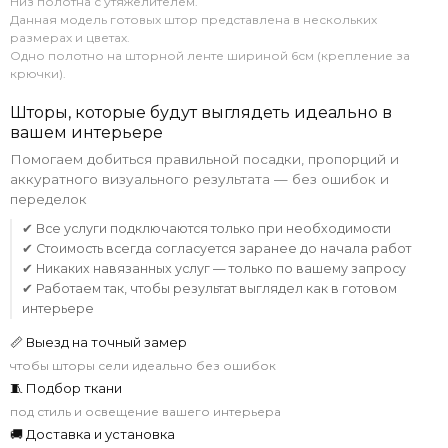
Низ полотна с утяжелителем.
Данная модель готовых штор представлена в нескольких
размерах и цветах.
Одно полотно на шторной ленте шириной 6см (крепление за
крючки).
Шторы, которые будут выглядеть идеально в
вашем интерьере
Помогаем добиться правильной посадки, пропорций и
аккуратного визуального результата — без ошибок и
переделок
✔ Все услуги подключаются только при необходимости
✔ Стоимость всегда согласуется заранее до начала работ
✔ Никаких навязанных услуг — только по вашему запросу
✔ Работаем так, чтобы результат выглядел как в готовом
интерьере
📏 Выезд на точный замер
чтобы шторы сели идеально без ошибок
🧵 Подбор ткани
под стиль и освещение вашего интерьера
🚚 Доставка и установка