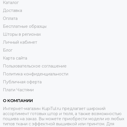
Каталог
средства для цветного белья. Порошки с
Доставка
отбеливателями применять не рекомендуется.
Оплата
Нельзя выкручивать жаккардовый тюль, а также
отжимать в стиральной машине. Достаточно отжать
Бесплатные образцы
воду вручную и в расправленном виде развесить
Шторы в регионах
занавески там, где на него не будут попадать прямые
Личный кабинет
солнечные лучи.
Блог
Во время глажки переверните изделие изнаночной
Карта сайта
стороной к себе, чтобы не повредить узор.
Пользовательское соглашение
Тюль из жаккарда (ришелье) можно купить после того, как
Политика конфиденциальности
вы удостоверились, что именно такой вариант вам
Публичная оферта
подходит идеально. Для этого закажите бесплатный
образец ткани.
Плати Частями
О КОМПАНИИ
Интернет-магазин KupiTul.ru предлагает широкий
ассортимент готовых штор и тюля, а также возможностью
пошива на заказ. Вы можете приобрести модели из любых
типов ткани с эффектной вышивкой или принтом. Для