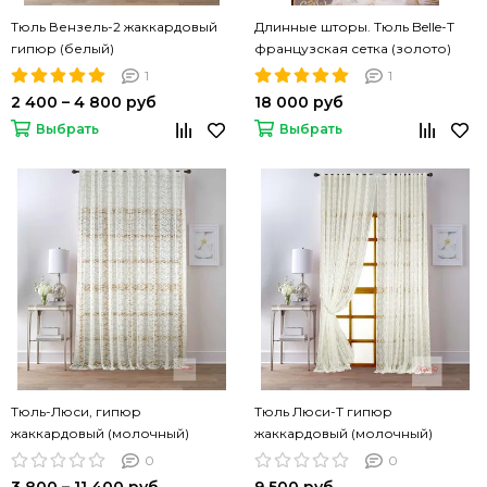
Тюль Вензель-2 жаккардовый
Длинные шторы. Тюль Belle-T
гипюр (белый)
французская сетка (золото)
1
1
2 400 – 4 800 руб
18 000 руб
Выбрать
Выбрать
Тюль-Люси, гипюр
Тюль Люси-Т гипюр
жаккардовый (молочный)
жаккардовый (молочный)
0
0