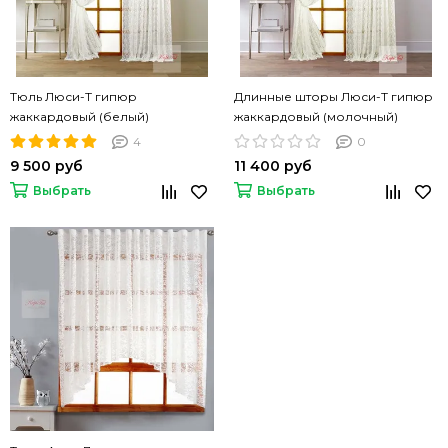
Тюль Люси-Т гипюр
Длинные шторы Люси-Т гипюр
жаккардовый (белый)
жаккардовый (молочный)
4
0
9 500 руб
11 400 руб
Выбрать
Выбрать