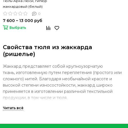
Тюль-Арка Люси, гипюр
жаккардовый (белый)
0
7 600 – 13 000 руб
Выбрать
Свойства тюля из жаккарда
(ришелье)
Жаккард представляет собой крупноузорчатую
ткань, изготовленную путем переплетения (простого или
сложного) нитей. Благодаря необычайной красоте и
высокой степени износостойкости, жаккард широко
применяется в изготовлении различной текстильной
продукции, в том числе и тюля.
Жаккардовые тюли отличаются большим разнообразием
узоров и высоким качеством изготовления. Тюль из
жаккарда (ришелье) можно купить в Москве в самых