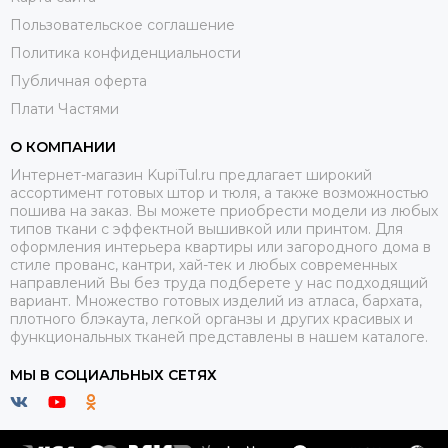
Пользовательское соглашение
Политика конфиденциальности
Публичная оферта
Плати Частями
О КОМПАНИИ
Интернет-магазин KupiTul.ru предлагает широкий
ассортимент готовых штор и тюля, а также возможностью
пошива на заказ. Вы можете приобрести модели из любых
типов ткани с эффектной вышивкой или принтом. Для
оформления интерьера квартиры или загородного дома в
стиле прованс, кантри, хай-тек и любых современных
направлений Вы без труда подберете у нас подходящий
вариант. Множество готовых изделий из атласа, бархата,
плотного блэкаута, легкой органзы и других красивых и
функциональных тканей представлены в нашем каталоге.
МЫ В СОЦИАЛЬНЫХ СЕТЯХ