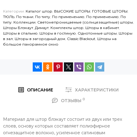
Категории:
Каталог штор
,
ВЫСОКИЕ ШТОРЫ
,
ГОТОВЫЕ ШТОРЫ
,
ТЮЛЬ
,
По ткани
,
По типу
,
По применению
,
По применению
,
По
типу
,
Коллекции
,
Светонепроницаемые (солнцезащитные) шторы
,
Шторы Блэкаут
,
Димаут
,
Комплекты штор
,
Шторы в кабинет
,
Шторы в спальню
,
Шторы в гостиную
,
Однотонные шторы
,
Шторы
в зал
,
Шторы в загородный дом
,
Classic Blackout
,
Шторы на
большое панорамное окно
ОПИСАНИЕ
ХАРАКТЕРИСТИКИ
0
ОТЗЫВЫ
Материал для штор блэкаут состоит из двух или трех
слоев, основу которых составляет полиэфирное
огнезащитное волокно, усиленное сатиновым