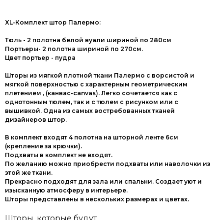
XL-Комплект штор Палермо:
Тюль - 2 полотна белой вуали шириной по 280см
Портьеры- 2 полотна шириной по 270см.
Цвет портьер - пудра
Шторы из мягкой плотной ткани Палермо с ворсистой и
мягкой поверхностью с характерным геометрическим
плетением , (канвас-canvas). Легко сочетается как с
однотонным тюлем, так и с тюлем с рисунком или с
вышивкой. Одна из самых востребованных тканей
дизайнеров штор.
В комплект входят 4 полотна на шторной ленте 6см
(крепление за крючки).
Подхваты в комплект не входят.
По желанию можно приобрести подхваты или наволочки из
этой же ткани.
Прекрасно подходят для зала или спальни. Создает уют и
изысканную атмосферу в интерьере.
Шторы представлены в нескольких размерах и цветах.
Шторы, которые будут