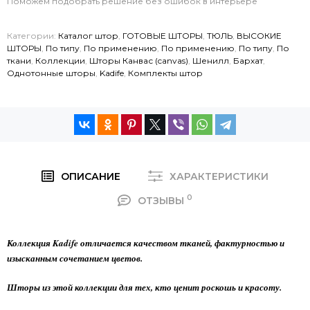
Поможем подобрать решение без ошибок в интерьере
Категории:
Каталог штор
,
ГОТОВЫЕ ШТОРЫ
,
ТЮЛЬ
,
ВЫСОКИЕ
ШТОРЫ
,
По типу
,
По применению
,
По применению
,
По типу
,
По
ткани
,
Коллекции
,
Шторы Канвас (canvas)
,
Шенилл
,
Бархат
,
Однотонные шторы
,
Kadife
,
Комплекты штор
ОПИСАНИЕ
ХАРАКТЕРИСТИКИ
0
ОТЗЫВЫ
Коллекция Kadife отличается качеством тканей, фактурностью и
изысканным сочетанием цветов.
Шторы из этой коллекции для тех, кто ценит роскошь и красоту.