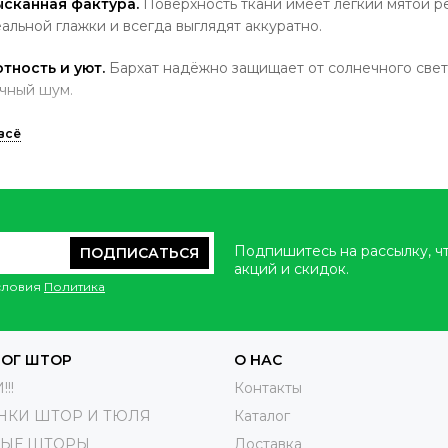
ысканная фактура.
Поверхность ткани имеет лёгкий мятой р
альной глажки и всегда выглядят аккуратно.
тность и уют.
Бархат надёжно защищает от солнечного света
чный шум.
лговечность.
Качественный крэш-бархат не выгорает и сохр
ользования.
иверсальность.
Подходит для современных и классических 
классики.
Подпишитесь на рассылку, ч
ПОДПИСАТЬСЯ
за шторами
акций и скидок.
условия
Политика
комендуется
деликатная стирка
при низкой температуре ил
отбеливать и не выкручивать.
ЛОГ ШТОР
О НАС
ить в расправленном виде.
!!
Контакты
НКИ ШТОР И ТЮЛЯ
Каталог
и необходимости —
отпарить с изнаночной стороны
.
ВЫЕ ШТОРЫ
Доставка