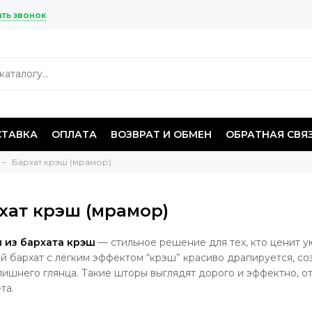
ать звонок
ТАВКА
ОПЛАТА
ВОЗВРАТ И ОБМЕН
ОБРАТНАЯ СВЯ
Бархат крэш (мрамор)
хат крэш (мрамор)
 из бархата крэш
— стильное решение для тех, кто ценит у
й бархат с лёгким эффектом “крэш” красиво драпируется, со
лишнего глянца. Такие шторы выглядят дорого и эффектно, о
та.