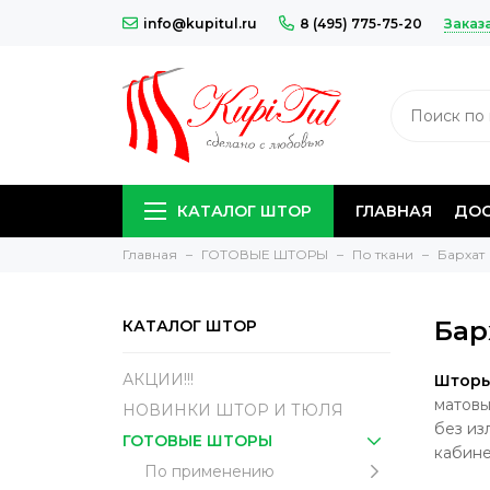
Заказ
info@kupitul.ru
8 (495) 775-75-20
КАТАЛОГ ШТОР
ГЛАВНАЯ
ДОС
Главная
ГОТОВЫЕ ШТОРЫ
По ткани
Бархат
Бар
КАТАЛОГ ШТОР
АКЦИИ!!!
Шторы
матовы
НОВИНКИ ШТОР И ТЮЛЯ
без из
ГОТОВЫЕ ШТОРЫ
кабине
По применению