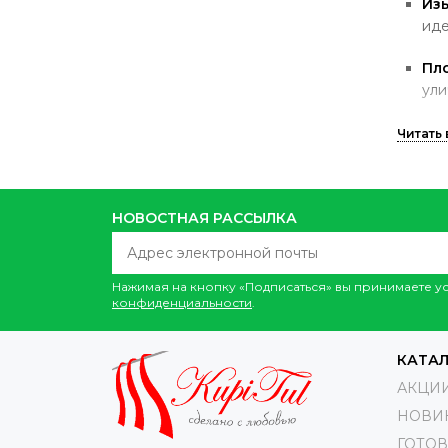
Из
иде
Пло
ули
До
исп
Ун
НОВОСТНАЯ РАССЫЛКА
нео
Уход 
Нажимая на кнопку «Подписаться» вы принимаете 
Ре
конфиденциальности
.
Не 
КАТА
Суш
АКЦИИ!
НОВИ
Пр
ГОТО