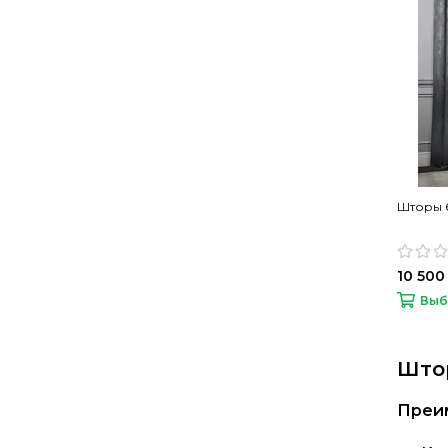
Шторы б
10 500
Выб
Штор
Преи