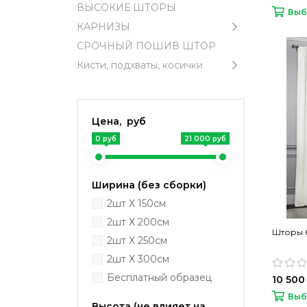
ВЫСОКИЕ ШТОРЫ
Выб
КАРНИЗЫ
СРОЧНЫЙ ПОШИВ ШТОР
Кисти, подхваты, косички
Цена, руб
0 руб
21 000 руб
Ширина (без сборки)
2шт Х 150см
2шт Х 200см
Шторы б
2шт Х 250см
2шт Х 300см
Бесплатный образец
10 500
Выб
Высота (не влияет на