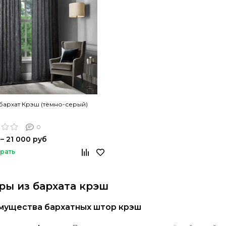
архат Крэш (тёмно-серый)
0
 – 21 000 руб
рать
ы из бархата крэш
мущества бархатных штор крэш