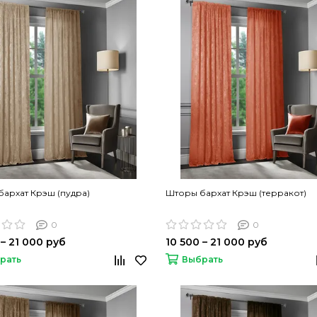
архат Крэш (пудра)
Шторы бархат Крэш (терракот)
0
0
 – 21 000 руб
10 500 – 21 000 руб
рать
Выбрать