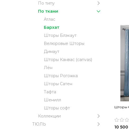
По типу
По ткани
Атлас
Бархат
Шторы Блэкаут
Велюровые Шторы
Димаут
Шторы Канвас (canvas)
Лён
Шторы Рогожка
Шторы Сатен
Тафта
Шенилл
Шторы б
Шторы софт
Коллекции
ТЮЛЬ
10 500