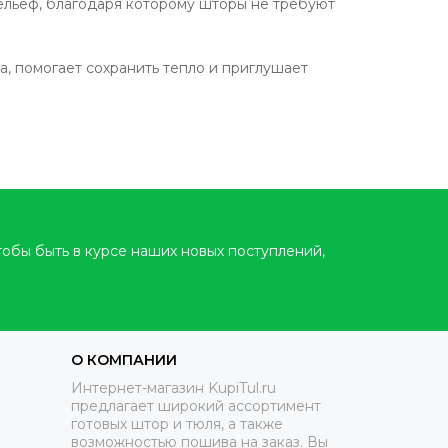
ельеф, благодаря которому шторы не требуют
, помогает сохранить тепло и приглушает
аняет форму даже после длительного
интерьеров — от минимализма до
тобы быть в курсе наших новых поступлений,
и профессиональная химчистка.
О КОМПАНИИ
Интернет-магазин KupiTul.ru
предлагает широкий ассортимент
готовых штор и тюля, а также
возможностью пошива на заказ. Вы