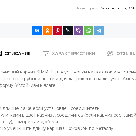
Категории:
Каталог штор
,
КАР
ОПИСАНИЕ
ХАРАКТЕРИСТИКИ
ОТЗЫВ
иевый карниз SIMPLE для установки на потолок и на стену
я штор на трубной ленте и для лабрикенов на липучке. Алю
орму. Устойчивы к влаге.
.
й длинне даже если установлен соединитель.
улитками в цвет карниза, соединитеь (если карниз составной)
тену), саморезы и дюбеля.
жно уменьшить длину карниза ножовкой по металлу.