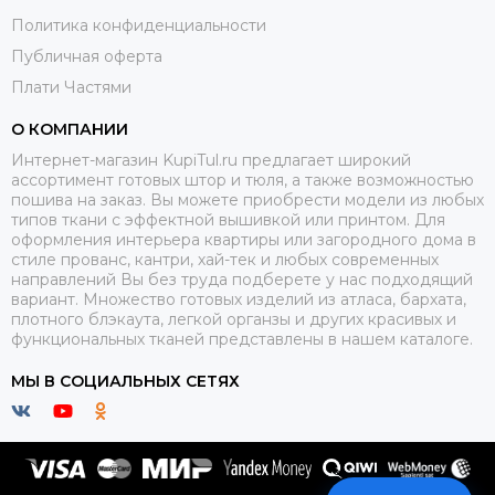
Политика конфиденциальности
Публичная оферта
Плати Частями
О КОМПАНИИ
Интернет-магазин KupiTul.ru предлагает широкий
ассортимент готовых штор и тюля, а также возможностью
пошива на заказ. Вы можете приобрести модели из любых
типов ткани с эффектной вышивкой или принтом. Для
оформления интерьера квартиры или загородного дома в
стиле прованс, кантри, хай-тек и любых современных
направлений Вы без труда подберете у нас подходящий
вариант. Множество готовых изделий из атласа, бархата,
плотного блэкаута, легкой органзы и других красивых и
функциональных тканей представлены в нашем каталоге.
МЫ В СОЦИАЛЬНЫХ СЕТЯХ