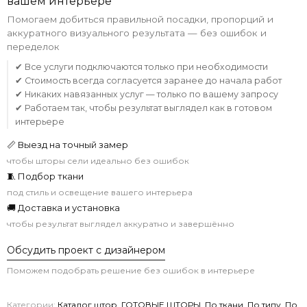
вашем интерьере
Помогаем добиться правильной посадки, пропорций и
аккуратного визуального результата — без ошибок и
переделок
✔ Все услуги подключаются только при необходимости
✔ Стоимость всегда согласуется заранее до начала работ
✔ Никаких навязанных услуг — только по вашему запросу
✔ Работаем так, чтобы результат выглядел как в готовом
интерьере
📏 Выезд на точный замер
чтобы шторы сели идеально без ошибок
🧵 Подбор ткани
под стиль и освещение вашего интерьера
🚚 Доставка и установка
чтобы результат выглядел аккуратно и завершённо
Обсудить проект с дизайнером
Поможем подобрать решение без ошибок в интерьере
Категории:
Каталог штор
,
ГОТОВЫЕ ШТОРЫ
,
По ткани
,
По типу
,
По