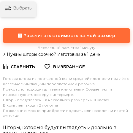
Выбрать
🧮 Рассчитать стоимость на мой размер
Бесплатный расчёт за 1 минуту
⚡ Нужны шторы срочно? Изготовим за 1 день
Готовая штора из портьерной ткани средней плотности под лён с
классическим ткацким переплетением рогожка.
Прекрасно подходит для зала или спальни.Создает уют и
изысканную атмосферу в интерьере.
Шторы представлены в нескольких размерах и 11 цветах
В комплект входят 2 полотна
По желанию можно приобрести подхваты или наволочки из этой
же ткани
Шторы, которые будут выглядеть идеально в