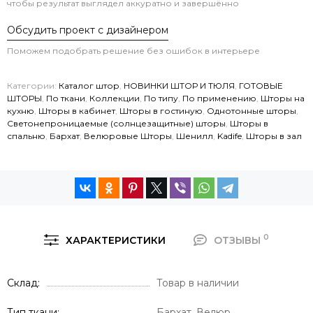
чтобы результат выглядел аккуратно и завершённо
Обсудить проект с дизайнером
Поможем подобрать решение без ошибок в интерьере
Категории:
Каталог штор
,
НОВИНКИ ШТОР И ТЮЛЯ
,
ГОТОВЫЕ
ШТОРЫ
,
По ткани
,
Коллекции
,
По типу
,
По применению
,
Шторы на
кухню
,
Шторы в кабинет
,
Шторы в гостиную
,
Однотонные шторы
,
Светонепроницаемые (солнцезащитные) шторы
,
Шторы в
спальню
,
Бархат
,
Велюровые Шторы
,
Шенилл
,
Kadife
,
Шторы в зал
0
ХАРАКТЕРИСТИКИ
ОТЗЫВЫ
Склад
Товар в наличии
Тип ткани
Бархат, Велюр,