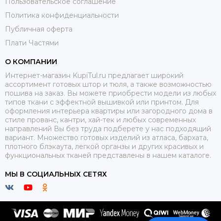
Пользовательское соглашение
Политика конфиденциальности
Публичная оферта
Плати Частями
О КОМПАНИИ
Интернет-магазин KupiTul.ru предлагает широкий
ассортимент готовых штор и тюля, а также возможностью
пошива на заказ. Вы можете приобрести модели из любых
типов ткани с эффектной вышивкой или принтом. Для
оформления интерьера квартиры или загородного дома в
стиле прованс, кантри, хай-тек и любых современных
направлений Вы без труда подберете у нас подходящий
вариант. Множество готовых изделий из атласа, бархата,
плотного блэкаута, легкой органзы и других красивых и
функциональных тканей представлены в нашем каталоге.
МЫ В СОЦИАЛЬНЫХ СЕТЯХ