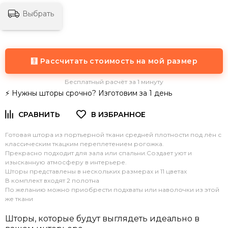
Выбрать
🧮 Рассчитать стоимость на мой размер
Бесплатный расчёт за 1 минуту
⚡ Нужны шторы срочно? Изготовим за 1 день
Готовая штора из портьерной ткани средней плотности под лён с
классическим ткацким переплетением рогожка.
Прекрасно подходит для зала или спальни.Создает уют и
изысканную атмосферу в интерьере.
Шторы представлены в нескольких размерах и 11 цветах
В комплект входят 2 полотна
По желанию можно приобрести подхваты или наволочки из этой
же ткани
Шторы, которые будут выглядеть идеально в