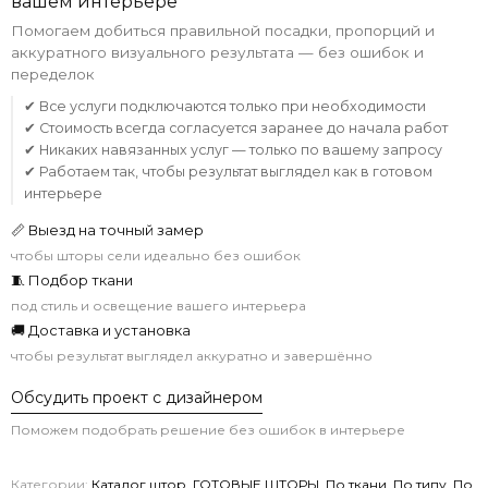
вашем интерьере
Помогаем добиться правильной посадки, пропорций и
аккуратного визуального результата — без ошибок и
переделок
✔ Все услуги подключаются только при необходимости
✔ Стоимость всегда согласуется заранее до начала работ
✔ Никаких навязанных услуг — только по вашему запросу
✔ Работаем так, чтобы результат выглядел как в готовом
интерьере
📏 Выезд на точный замер
чтобы шторы сели идеально без ошибок
🧵 Подбор ткани
под стиль и освещение вашего интерьера
🚚 Доставка и установка
чтобы результат выглядел аккуратно и завершённо
Обсудить проект с дизайнером
Поможем подобрать решение без ошибок в интерьере
Категории:
Каталог штор
,
ГОТОВЫЕ ШТОРЫ
,
По ткани
,
По типу
,
По